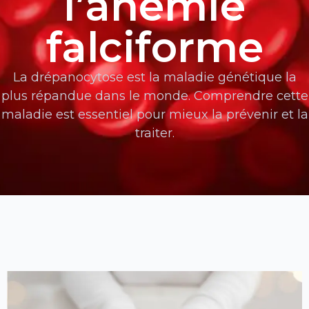
l’anémie
falciforme
La drépanocytose est la maladie génétique la
plus répandue dans le monde. Comprendre cette
maladie est essentiel pour mieux la prévenir et la
traiter.