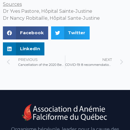
Sources
Dr Yves Pastore, Hôpital Sainte-Justine
Dr Nancy Robitaille, Hôpital Sante-Justine
Facebook
Twitter
LinkedIn
PREVIOUS
NEXT
Cancellation of the 2020 Benefit Gala
COVID-19: 8 recommendations for sickle cell patients
Organisme bénévole, leader pour la cause des